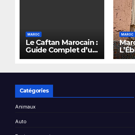
MAROC
MAROC
Le Caftan Marocain :
Maro
Guide Complet d’un
L’Éb
Héritage Vivant
Sile
Catégories
Animaux
Auto