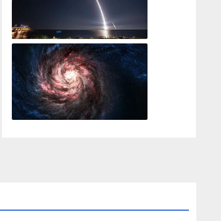
SpaceX launch to the International Space Station
Journey Through The Universe