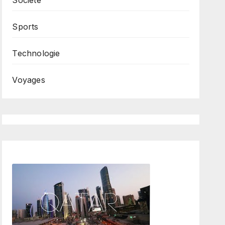
Société
Sports
Technologie
Voyages
Caftan Marocan
Dakar Trail
Leonard in Slow Motion