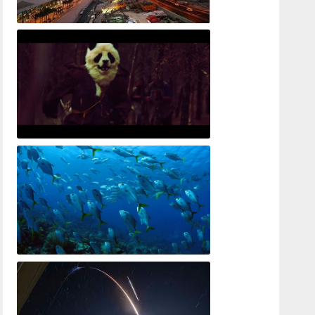
Flying Into Doha - First Impressions of Qatar
Wastelander Panda Prologue
Ocean!