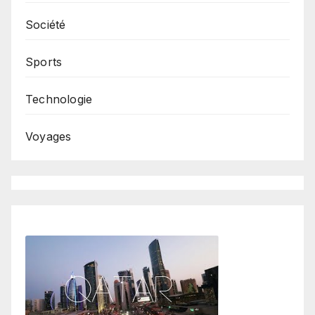
Société
Sports
Technologie
Voyages
Caftan Marocan
Dakar Trail
Leonard in Slow Motion